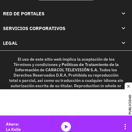
RED DE PORTALES
SERVICIOS CORPORATIVOS
LEGAL
El uso de este sitio web implica la aceptación de los
Términos y condiciones
y
Políticas de Tratamiento de la
Información
de
CARACOL TELEVISIÓN S.A.
Todos los
Derechos Reservados D.R.A. Prohibida su reproducción
total o parcial, así como su traducción a cualquier idioma sin
autorización escrita de su titular. Reproduction in whole or
c
in part, or translation without written permission is
prohibited. All rights reserved 2025.
PUBLICIDAD
MIEMBRO DE:
media-icon
La Kalle