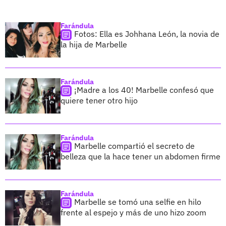
Farándula
Fotos: Ella es Johhana León, la novia de
la hija de Marbelle
Farándula
¡Madre a los 40! Marbelle confesó que
quiere tener otro hijo
Farándula
Marbelle compartió el secreto de
belleza que la hace tener un abdomen firme
Farándula
Marbelle se tomó una selfie en hilo
frente al espejo y más de uno hizo zoom