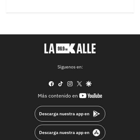
Síguenos en:
facebook
tiktok
instagram
twitter
google
youtube-
Más contenido en
footer
Descarga nuestra app en
Descarga nuestra app en