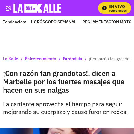
EN VIVO
Mira Todos Nuestros Pr
Tendencias:
HORÓSCOPO SEMANAL
REGLAMENTACIÓN MOTOS
PUBLICIDAD
/
/
/
La Kalle
Entretenimiento
Farándula
¡Con razón tan grandota
¡Con razón tan grandotas!, dicen a
Marbelle por los fuertes masajes que
hacen en sus nalgas
La cantante aprovecha el tiempo para seguir
mejorando su cuerpazo y causó furor en redes.