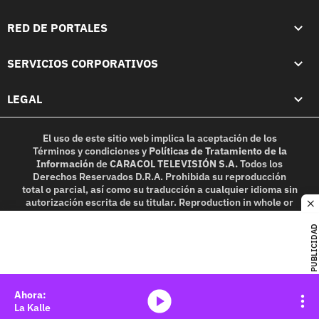
RED DE PORTALES
SERVICIOS CORPORATIVOS
LEGAL
El uso de este sitio web implica la aceptación de los
Términos y condiciones
y
Políticas de Tratamiento de la
Información
de
CARACOL TELEVISIÓN S.A.
Todos los
Derechos Reservados D.R.A. Prohibida su reproducción
total o parcial, así como su traducción a cualquier idioma sin
autorización escrita de su titular. Reproduction in whole or
c
in part, or translation without written permission is
prohibited. All rights reserved 2025.
PUBLICIDAD
MIEMBRO DE:
media-icon
La Kalle