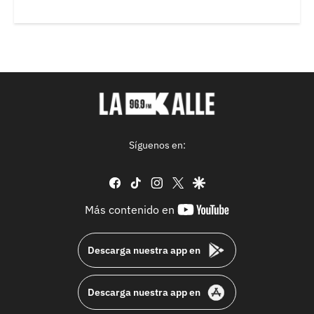
Síguenos en:
facebook
tiktok
instagram
twitter
google
youtube-
Más contenido en
footer
Descarga nuestra app en
Descarga nuestra app en