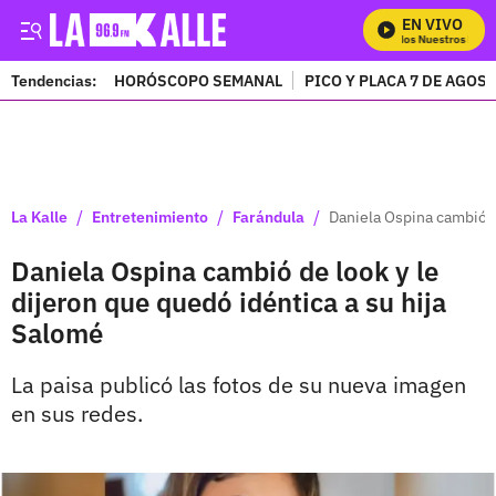
EN VIVO
Mira Todos Nuestros Progr
Tendencias:
HORÓSCOPO SEMANAL
PICO Y PLACA 7 DE AGOS
PUBLICIDAD
/
/
/
La Kalle
Entretenimiento
Farándula
Daniela Ospina cambió d
Daniela Ospina cambió de look y le
dijeron que quedó idéntica a su hija
Salomé
La paisa publicó las fotos de su nueva imagen
en sus redes.