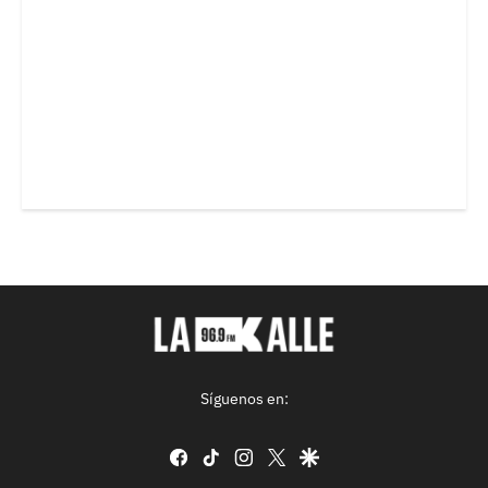
Síguenos en:
facebook
tiktok
instagram
twitter
google