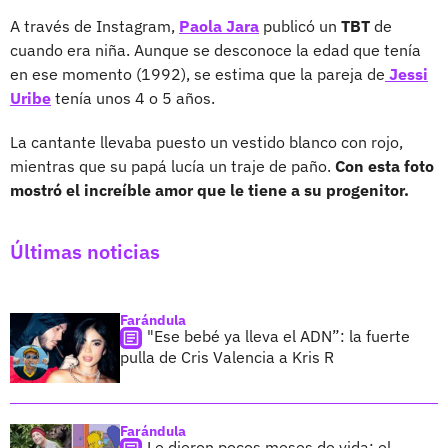
A través de Instagram,
Paola Jara
publicó un
TBT
de
cuando era niña. Aunque se desconoce la edad que tenía
en ese momento (1992), se estima que la pareja de
Jessi
Uribe
tenía unos 4 o 5 años.
La cantante llevaba puesto un vestido blanco con rojo,
mientras que su papá lucía un traje de paño.
Con esta foto
mostró el increíble amor que le tiene a su progenitor.
Últimas noticias
Farándula
"Ese bebé ya lleva el ADN”: la fuerte
pulla de Cris Valencia a Kris R
Farándula
Le dieron pocos meses de vida: el