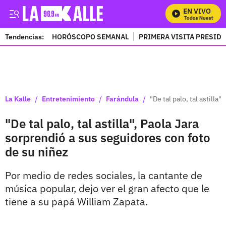
EN VIVO
Mira Todos Nuestros Pr
Tendencias:
HORÓSCOPO SEMANAL
PRIMERA VISITA PRESID
PUBLICIDAD
/
/
/
La Kalle
Entretenimiento
Farándula
"De tal palo, tal astilla
"De tal palo, tal astilla", Paola Jara
sorprendió a sus seguidores con foto
de su niñez
Por medio de redes sociales, la cantante de
música popular, dejo ver el gran afecto que le
tiene a su papá William Zapata.