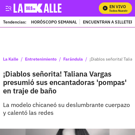
EN VIVO
Mira Todos Nuestros Pr
Tendencias:
HORÓSCOPO SEMANAL
ENCUENTRAN A SILLETER
PUBLICIDAD
/
/
/
La Kalle
Entretenimiento
Farándula
¡Diablos señorita! Tali
¡Diablos señorita! Taliana Vargas
presumió sus encantadoras 'pompas'
en traje de baño
La modelo chicaneó su deslumbrante cuerpazo
y calentó las redes