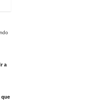
ondo
r a
ó que