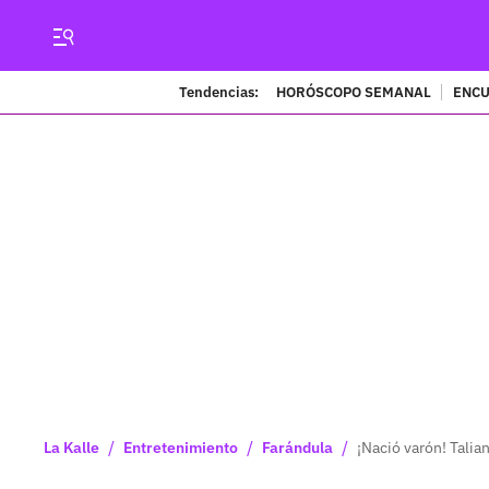
Tendencias:
HORÓSCOPO SEMANAL
ENCU
/
/
/
La Kalle
Entretenimiento
Farándula
¡Nació varón! Talia