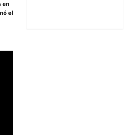
 en
mó el