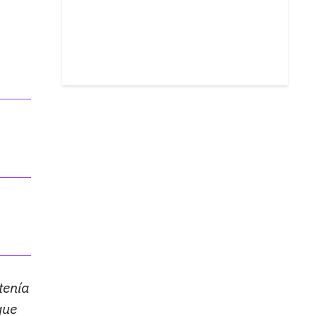
tenía
que