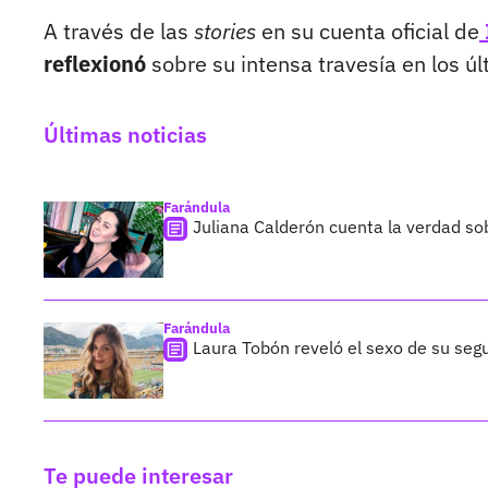
A través de las
stories
en su cuenta oficial de
reflexionó
sobre su intensa travesía en los ú
Últimas noticias
Farándula
Juliana Calderón cuenta la verdad so
Farándula
Laura Tobón reveló el sexo de su segu
Te puede interesar