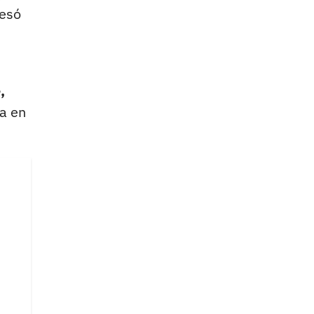
esó
,
a en