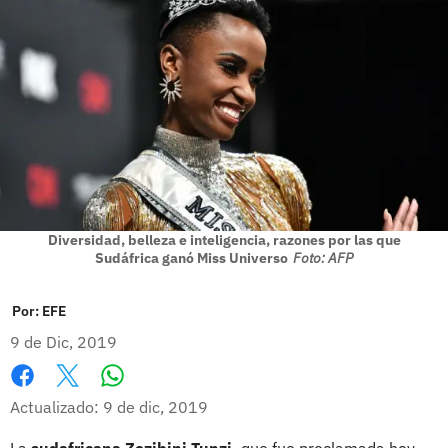
Diversidad, belleza e inteligencia, razones por las que
Sudáfrica ganó Miss Universo
Foto: AFP
Por:
EFE
9 de Dic, 2019
Whatsapp
Facebook
X
Actualizado: 9 de dic, 2019
La
sudafricana Zozibini Tunzi,
que fue proclamada hoy