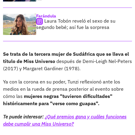
Farándula
Laura Tobón reveló el sexo de su
segundo bebé; así fue la sorpresa
Se trata de la tercera mujer de Sudáfrica que se lleva el
título de Miss Universo
después de Demi-Leigh Nel-Peters
(2017) y Margaret Gardiner (1978).
Ya con la corona en su poder, Tunzi reflexionó ante los
medios en la rueda de prensa posterior al evento sobre
cómo las
mujeres negras "tuvieron dificultades"
históricamente para "verse como guapas".
Te puede interesar:
¿Qué premios gana y cuáles funciones
debe cumplir una Miss Universo?