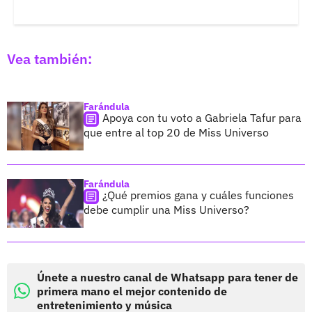
Vea también:
Farándula
Apoya con tu voto a Gabriela Tafur para
que entre al top 20 de Miss Universo
Farándula
¿Qué premios gana y cuáles funciones
debe cumplir una Miss Universo?
Únete a nuestro canal de Whatsapp para tener de
primera mano el mejor contenido de
entretenimiento y música