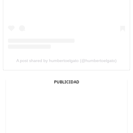
A post shared by humbertoelgato (@humbertoelgato)
PUBLICIDAD