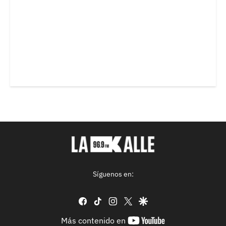
Síguenos en:
facebook
tiktok
instagram
twitter
google
youtube-
Más contenido en