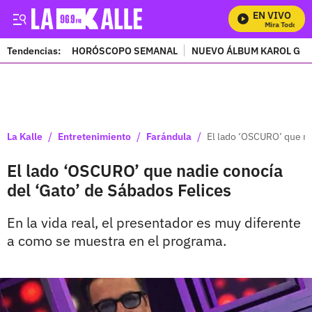
EN VIVO
Mira Todos Nuest
Tendencias:
HORÓSCOPO SEMANAL
NUEVO ÁLBUM KAROL G
PUBLICIDAD
/
/
/
La Kalle
Entretenimiento
Farándula
El lado ‘OSCURO’ que na
El lado ‘OSCURO’ que nadie conocía
del ‘Gato’ de Sábados Felices
En la vida real, el presentador es muy diferente
a como se muestra en el programa.