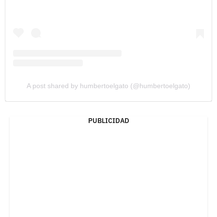
A post shared by humbertoelgato (@humbertoelgato)
PUBLICIDAD