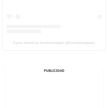
A post shared by humbertoelgato (@humbertoelgato)
PUBLICIDAD