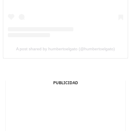
A post shared by humbertoelgato (@humbertoelgato)
PUBLICIDAD