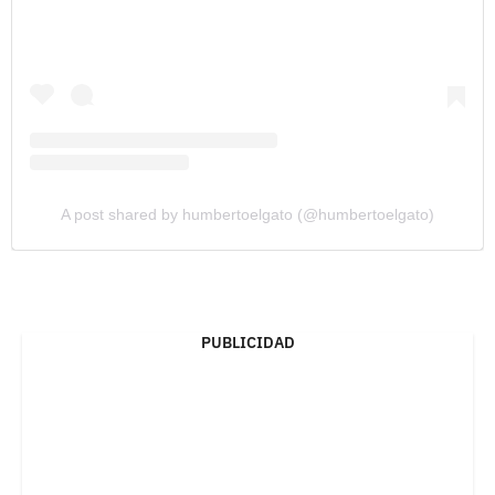
A post shared by humbertoelgato (@humbertoelgato)
PUBLICIDAD