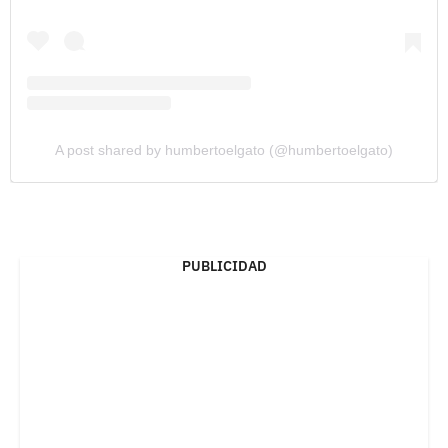
A post shared by humbertoelgato (@humbertoelgato)
PUBLICIDAD