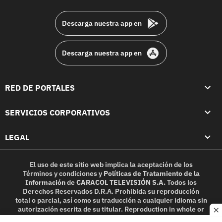
footer
Descarga nuestra app en
Descarga nuestra app en
RED DE PORTALES
SERVICIOS CORPORATIVOS
LEGAL
El uso de este sitio web implica la aceptación de los
Términos y condiciones
y
Políticas de Tratamiento de la
Información
de
CARACOL TELEVISIÓN S.A.
Todos los
Derechos Reservados D.R.A. Prohibida su reproducción
total o parcial, así como su traducción a cualquier idioma sin
autorización escrita de su titular. Reproduction in whole or
c
in part, or translation without written permission is