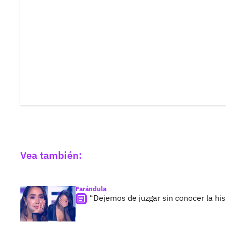
Vea también:
Farándula
“Dejemos de juzgar sin conocer la hist