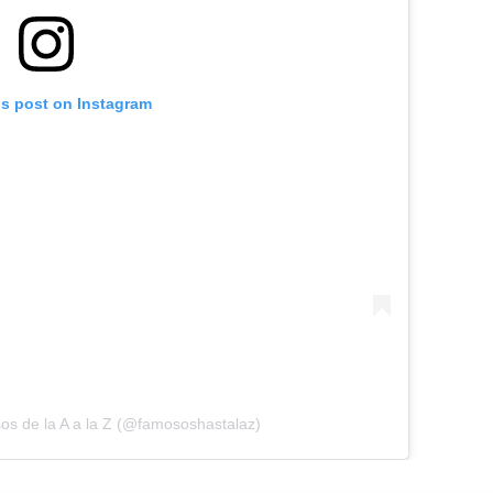
is post on Instagram
os de la A a la Z (@famososhastalaz)