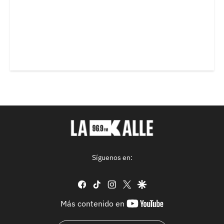
Síguenos en:
facebook
tiktok
instagram
twitter
google
youtube-
Más contenido en
footer