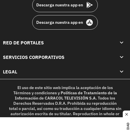
Descarga nuestra app en
Descarga nuestra app en
RED DE PORTALES
SERVICIOS CORPORATIVOS
LEGAL
El uso de este sitio web implica la aceptación de los
Términos y condiciones
y
Políticas de Tratamiento de la
Información
de
CARACOL TELEVISIÓN S.A.
Todos los
Derechos Reservados D.R.A. Prohibida su reproducción
total o parcial, así como su traducción a cualquier idioma sin
autorización escrita de su titular. Reproduction in whole or
c
in part, or translation without written permission is
prohibited. All rights reserved 2025.