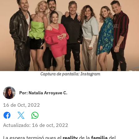
Captura de pantalla: Instagram
Por:
Natalia Arroyave C.
16 de Oct, 2022
Whatsapp
Facebook
X
Actualizado: 16 de oct, 2022
La espera terminó pues el
reality
de la
familia
del