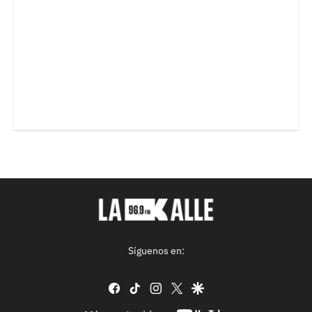
Síguenos en:
facebook
tiktok
instagram
twitter
google