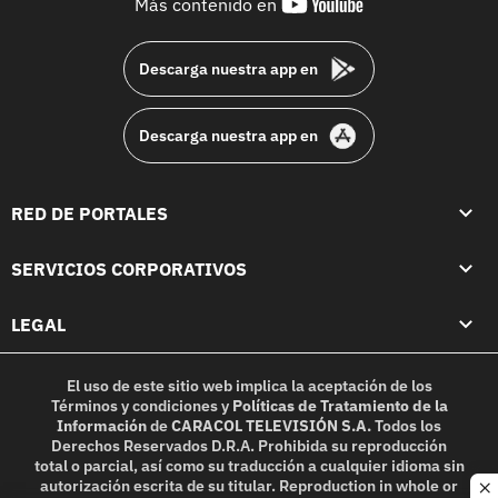
youtube-
Más contenido en
footer
Descarga nuestra app en
Descarga nuestra app en
RED DE PORTALES
SERVICIOS CORPORATIVOS
LEGAL
El uso de este sitio web implica la aceptación de los
Términos y condiciones
y
Políticas de Tratamiento de la
Información
de
CARACOL TELEVISIÓN S.A.
Todos los
Derechos Reservados D.R.A. Prohibida su reproducción
total o parcial, así como su traducción a cualquier idioma sin
autorización escrita de su titular. Reproduction in whole or
c