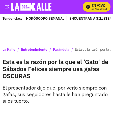
EN VIVO
Mira Todos Nuestros Progr
Tendencias:
HORÓSCOPO SEMANAL
ENCUENTRAN A SILLETER
PUBLICIDAD
/
/
/
La Kalle
Entretenimiento
Farándula
Esta es la razón por la
Esta es la razón por la que el ‘Gato’ de
Sábados Felices siempre usa gafas
OSCURAS
El presentador dijo que, por verlo siempre con
gafas, sus seguidores hasta le han preguntado
si es tuerto.