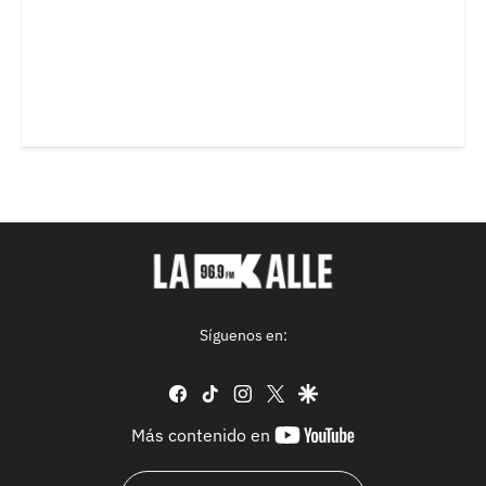
Síguenos en:
facebook
tiktok
instagram
twitter
google
youtube-
Más contenido en
footer