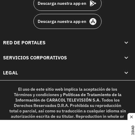
Descarga nuestra app en
Descarga nuestra app en
RED DE PORTALES
SERVICIOS CORPORATIVOS
LEGAL
El uso de este sitio web implica la aceptación de los
Términos y condiciones
y
Políticas de Tratamiento de la
Información
de
CARACOL TELEVISIÓN S.A.
Todos los
Derechos Reservados D.R.A. Prohibida su reproducción
total o parcial, así como su traducción a cualquier idioma sin
autorización escrita de su titular. Reproduction in whole or
c
in part, or translation without written permission is
prohibited. All rights reserved 2025.