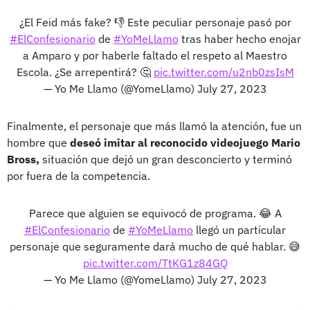
¿El Feid más fake? 👎 Este peculiar personaje pasó por
#ElConfesionario
de
#YoMeLlamo
tras haber hecho enojar
a Amparo y por haberle faltado el respeto al Maestro
Escola. ¿Se arrepentirá? 🤔
pic.twitter.com/u2nb0zsIsM
— Yo Me Llamo (@YomeLlamo)
July 27, 2023
Finalmente, el personaje que más llamó la atención, fue un
hombre que
deseó imitar al reconocido videojuego Mario
Bross,
situación que dejó un gran desconcierto y terminó
por fuera de la competencia.
Parece que alguien se equivocó de programa. 😂 A
#ElConfesionario
de
#YoMeLlamo
llegó un particular
personaje que seguramente dará mucho de qué hablar. 😅
pic.twitter.com/TtKG1z84GQ
— Yo Me Llamo (@YomeLlamo)
July 27, 2023