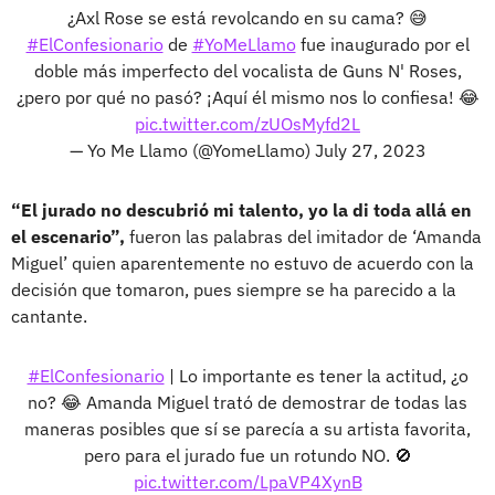
¿Axl Rose se está revolcando en su cama? 😅
#ElConfesionario
de
#YoMeLlamo
fue inaugurado por el
doble más imperfecto del vocalista de Guns N' Roses,
¿pero por qué no pasó? ¡Aquí él mismo nos lo confiesa! 😂
pic.twitter.com/zUOsMyfd2L
— Yo Me Llamo (@YomeLlamo)
July 27, 2023
“El jurado no descubrió mi talento, yo la di toda allá en
el escenario”,
fueron las palabras del imitador de ‘Amanda
Miguel’ quien aparentemente no estuvo de acuerdo con la
decisión que tomaron, pues siempre se ha parecido a la
cantante.
#ElConfesionario
| Lo importante es tener la actitud, ¿o
no? 😂 Amanda Miguel trató de demostrar de todas las
maneras posibles que sí se parecía a su artista favorita,
pero para el jurado fue un rotundo NO. 🚫
pic.twitter.com/LpaVP4XynB