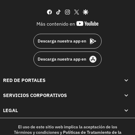
facebook
tiktok
instagram
twitter
google
youtube-
Más contenido en
footer
Descarga nuestra app en
Descarga nuestra app en
RED DE PORTALES
SERVICIOS CORPORATIVOS
LEGAL
El uso de este sitio web implica la aceptación de los
Términos y condiciones
y
Políticas de Tratamiento de la