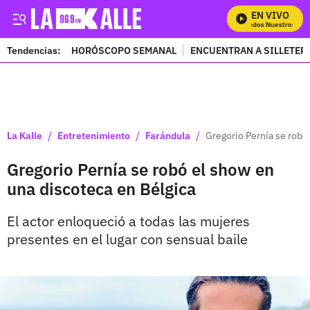
EN VIVO
Mira Todos Nuestros Prog
Tendencias:
HORÓSCOPO SEMANAL
ENCUENTRAN A SILLETER
PUBLICIDAD
/
/
/
La Kalle
Entretenimiento
Farándula
Gregorio Pernía se robó
Gregorio Pernía se robó el show en
una discoteca en Bélgica
El actor enloqueció a todas las mujeres
presentes en el lugar con sensual baile