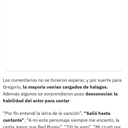
Los comentarios no se hicieron esperar, y por suerte para
Gregorio,
la mayoría venían cargados de halagos.
Además algunos se sorprendieron pues
desconocían la
habilidad del actor para cantar
“Por fin entendí la letra de la canción”,
“Salió hasta
cantante”
, “A mí este personaje siempre me encanto, la
canta mejor que Bad Bunny”, “Titi te amo”, “Mi crush por