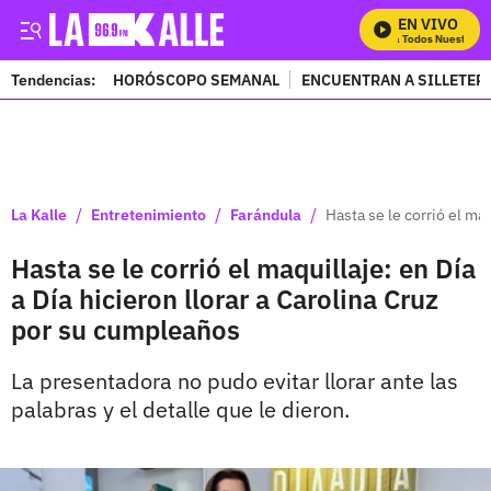
EN VIVO
Mira Todos Nuestros P
Tendencias:
HORÓSCOPO SEMANAL
ENCUENTRAN A SILLETER
PUBLICIDAD
/
/
/
La Kalle
Entretenimiento
Farándula
Hasta se le corrió el ma
Hasta se le corrió el maquillaje: en Día
a Día hicieron llorar a Carolina Cruz
por su cumpleaños
La presentadora no pudo evitar llorar ante las
palabras y el detalle que le dieron.