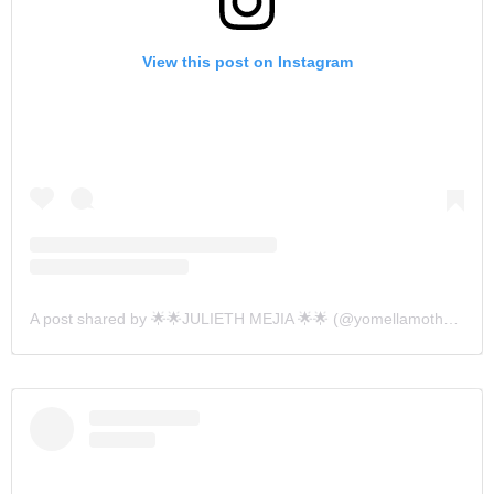
View this post on Instagram
A post shared by 🌟🌟JULIETH MEJIA 🌟🌟 (@yomellamothalia2019)