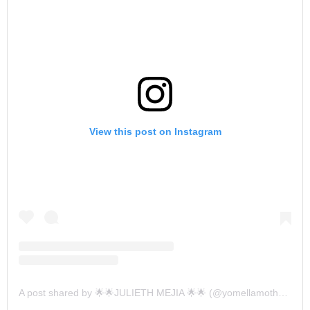
View this post on Instagram
A post shared by 🌟🌟JULIETH MEJIA 🌟🌟 (@yomellamothalia2019)