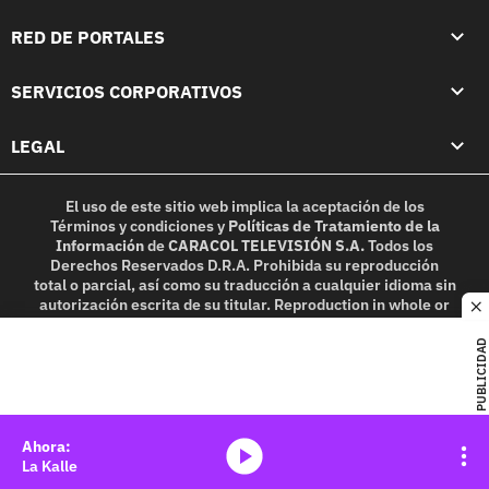
RED DE PORTALES
SERVICIOS CORPORATIVOS
LEGAL
El uso de este sitio web implica la aceptación de los
Términos y condiciones
y
Políticas de Tratamiento de la
Información
de
CARACOL TELEVISIÓN S.A.
Todos los
Derechos Reservados D.R.A. Prohibida su reproducción
total o parcial, así como su traducción a cualquier idioma sin
autorización escrita de su titular. Reproduction in whole or
c
in part, or translation without written permission is
prohibited. All rights reserved 2025.
PUBLICIDAD
MIEMBRO DE:
media-icon
La Kalle