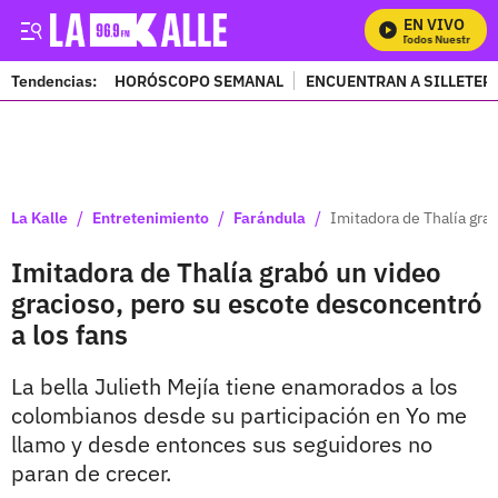
EN VIVO
Mira Todos Nuestros Pr
Tendencias:
HORÓSCOPO SEMANAL
ENCUENTRAN A SILLETER
PUBLICIDAD
/
/
/
La Kalle
Entretenimiento
Farándula
Imitadora de Thalía gra
Imitadora de Thalía grabó un video
gracioso, pero su escote desconcentró
a los fans
La bella Julieth Mejía tiene enamorados a los
colombianos desde su participación en Yo me
llamo y desde entonces sus seguidores no
paran de crecer.