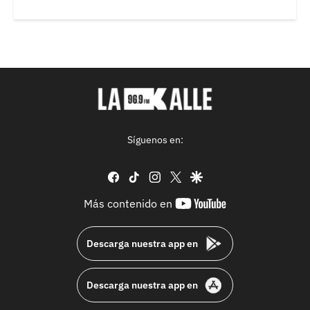
Síguenos en:
facebook
tiktok
instagram
twitter
google
youtube-
Más contenido en
footer
Descarga nuestra app en
Descarga nuestra app en