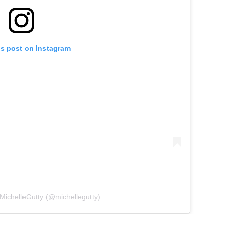
is post on Instagram
MichelleGutty (@michellegutty)