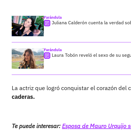
Farándula
Juliana Calderón cuenta la verdad so
Farándula
Laura Tobón reveló el sexo de su segu
La actriz que logró conquistar el corazón del 
caderas.
Te puede interesar:
Esposa de Mauro Urquijo s