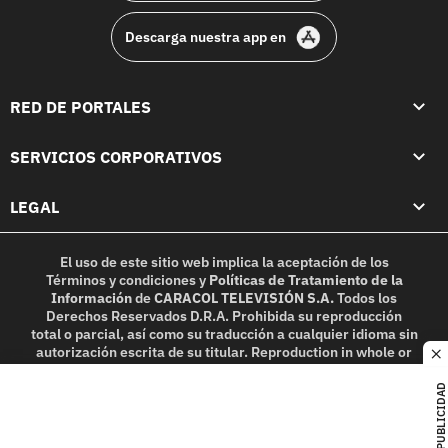
Descarga nuestra app en
RED DE PORTALES
SERVICIOS CORPORATIVOS
LEGAL
El uso de este sitio web implica la aceptación de los
Términos y condiciones
y
Políticas de Tratamiento de la
Información
de
CARACOL TELEVISIÓN S.A.
Todos los
Derechos Reservados D.R.A. Prohibida su reproducción
total o parcial, así como su traducción a cualquier idioma sin
autorización escrita de su titular. Reproduction in whole or
c
in part, or translation without written permission is
prohibited. All rights reserved 2025.
PUBLICIDAD
MIEMBRO DE: