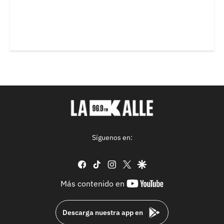
Síguenos en:
facebook
tiktok
instagram
twitter
google
youtube-
Más contenido en
footer
Descarga nuestra app en