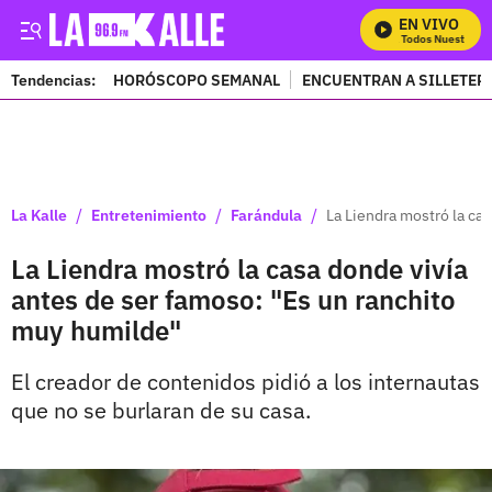
EN VIVO
Mira Todos Nuestros Pr
Tendencias:
HORÓSCOPO SEMANAL
ENCUENTRAN A SILLETER
PUBLICIDAD
/
/
/
La Kalle
Entretenimiento
Farándula
La Liendra mostró la ca
La Liendra mostró la casa donde vivía
antes de ser famoso: "Es un ranchito
muy humilde"
El creador de contenidos pidió a los internautas
que no se burlaran de su casa.