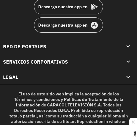
Descarga nuestra app en
Descarga nuestra app en
RED DE PORTALES
SERVICIOS CORPORATIVOS
LEGAL
El uso de este sitio web implica la aceptación de los
Términos y condiciones
y
Políticas de Tratamiento de la
Información
de
CARACOL TELEVISIÓN S.A.
Todos los
Derechos Reservados D.R.A. Prohibida su reproducción
total o parcial, así como su traducción a cualquier idioma sin
autorización escrita de su titular. Reproduction in whole or
c
in part, or translation without written permission is
prohibited. All rights reserved 2025.