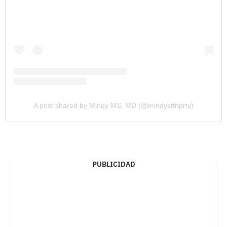
A post shared by Mindy MS, MD (@mindysttnprty)
PUBLICIDAD