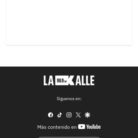
Síguenos en:
facebook
tiktok
instagram
twitter
google
youtube-
Más contenido en
footer