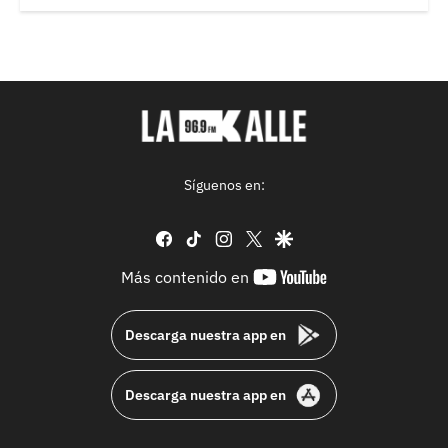
Síguenos en:
facebook
tiktok
instagram
twitter
google
youtube-
Más contenido en
footer
Descarga nuestra app en
Descarga nuestra app en