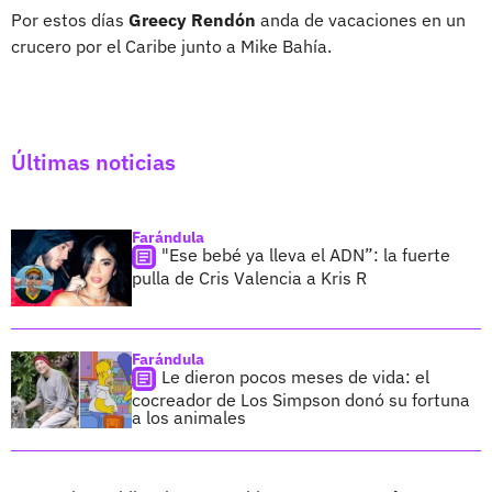
Por estos días
Greecy Rendón
anda de vacaciones en un
crucero por el Caribe junto a Mike Bahía.
Últimas noticias
Farándula
"Ese bebé ya lleva el ADN”: la fuerte
pulla de Cris Valencia a Kris R
Farándula
Le dieron pocos meses de vida: el
cocreador de Los Simpson donó su fortuna
a los animales