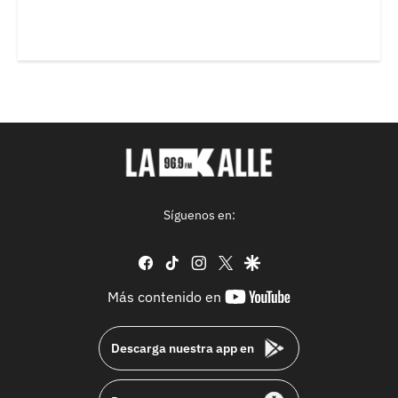
Síguenos en:
facebook
tiktok
instagram
twitter
google
youtube-
Más contenido en
footer
Descarga nuestra app en