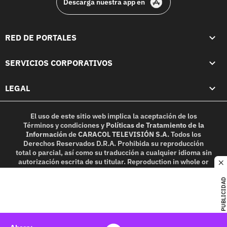
Descarga nuestra app en
RED DE PORTALES
SERVICIOS CORPORATIVOS
LEGAL
El uso de este sitio web implica la aceptación de los
Términos y condiciones
y
Políticas de Tratamiento de la
Información
de
CARACOL TELEVISIÓN S.A.
Todos los
Derechos Reservados D.R.A. Prohibida su reproducción
total o parcial, así como su traducción a cualquier idioma sin
autorización escrita de su titular. Reproduction in whole or
c
in part, or translation without written permission is
prohibited. All rights reserved 2025.
PUBLICIDAD
MIEMBRO DE: