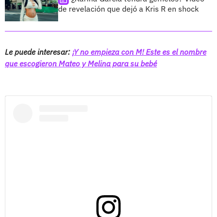
de revelación que dejó a Kris R en shock
Le puede interesar:
¡Y no empieza con M! Este es el nombre
que escogieron Mateo y Melina para su bebé