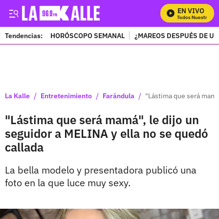
EN VIVO
Mira Todos Nuestros Pro
Tendencias:
HORÓSCOPO SEMANAL
¿MAREOS DESPUÉS DE UN
PUBLICIDAD
/
/
/
La Kalle
Entretenimiento
Farándula
"Lástima que será mamá"
"Lástima que será mamá", le dijo un
seguidor a MELINA y ella no se quedó
callada
La bella modelo y presentadora publicó una
foto en la que luce muy sexy.