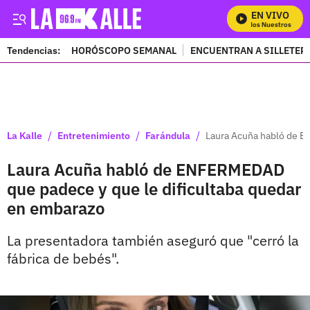
EN VIVO
Mira Todos Nuestros Progr
Tendencias:
HORÓSCOPO SEMANAL
ENCUENTRAN A SILLETER
PUBLICIDAD
/
/
/
La Kalle
Entretenimiento
Farándula
Laura Acuña habló de E
Laura Acuña habló de ENFERMEDAD
que padece y que le dificultaba quedar
en embarazo
La presentadora también aseguró que "cerró la
fábrica de bebés".