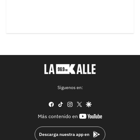
Síguenos en:
facebook
tiktok
instagram
twitter
google
youtube-
Más contenido en
footer
Descarga nuestra app en