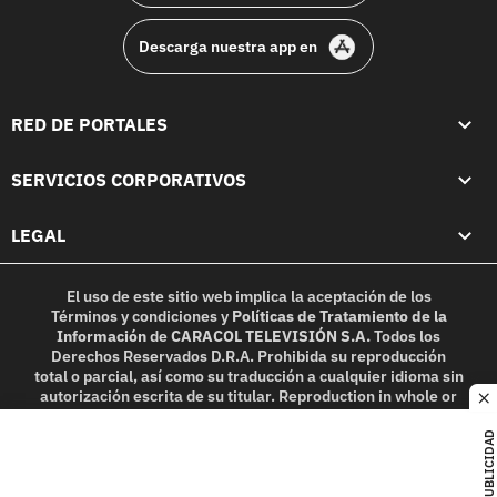
Descarga nuestra app en
RED DE PORTALES
SERVICIOS CORPORATIVOS
LEGAL
El uso de este sitio web implica la aceptación de los
Términos y condiciones
y
Políticas de Tratamiento de la
Información
de
CARACOL TELEVISIÓN S.A.
Todos los
Derechos Reservados D.R.A. Prohibida su reproducción
total o parcial, así como su traducción a cualquier idioma sin
autorización escrita de su titular. Reproduction in whole or
c
in part, or translation without written permission is
prohibited. All rights reserved 2025.
PUBLICIDAD
MIEMBRO DE: