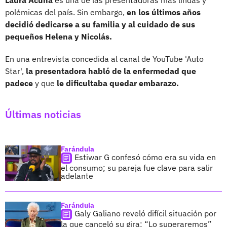
polémicas del país. Sin embargo,
en los últimos años
decidió dedicarse a su familia y al cuidado de sus
pequeños Helena y Nicolás.
En una entrevista concedida al canal de YouTube 'Auto
Star',
la presentadora habló de la enfermedad que
padece
y que
le dificultaba quedar embarazo.
Últimas noticias
Farándula
Estiwar G confesó cómo era su vida en
el consumo; su pareja fue clave para salir
adelante
Farándula
Galy Galiano reveló difícil situación por
la que canceló su gira: “Lo superaremos”