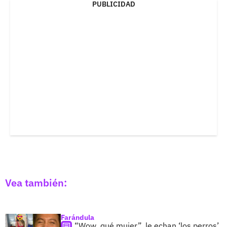
PUBLICIDAD
Vea también:
Farándula
“Wow, qué mujer”, le echan ‘los perros’