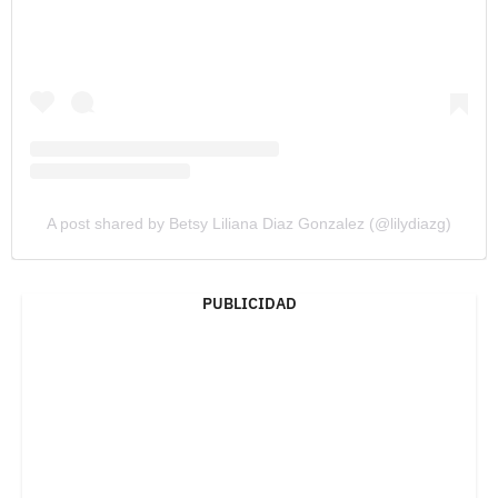
A post shared by Betsy Liliana Diaz Gonzalez (@lilydiazg)
PUBLICIDAD