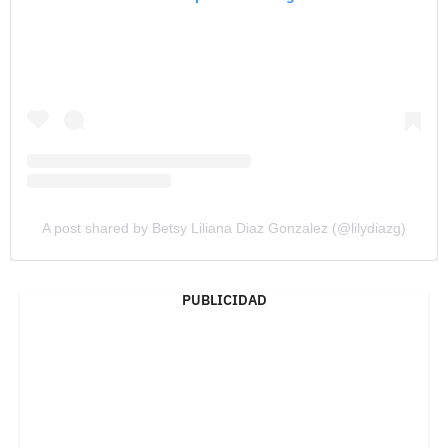
A post shared by Betsy Liliana Diaz Gonzalez (@lilydiazg)
PUBLICIDAD