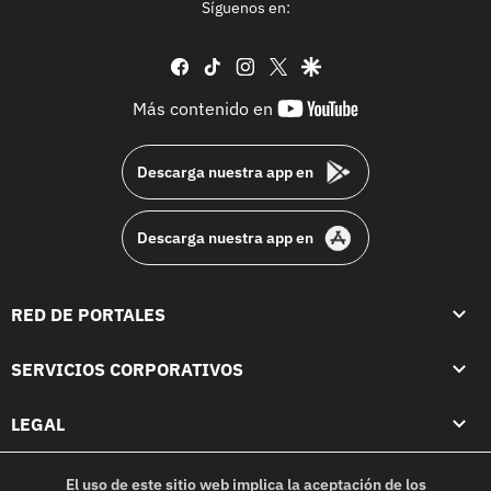
Síguenos en:
facebook
tiktok
instagram
twitter
google
youtube-
Más contenido en
footer
Descarga nuestra app en
Descarga nuestra app en
RED DE PORTALES
SERVICIOS CORPORATIVOS
LEGAL
El uso de este sitio web implica la aceptación de los