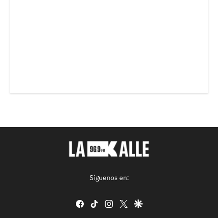
Síguenos en:
facebook
tiktok
instagram
twitter
google