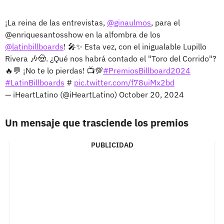
¡La reina de las entrevistas,
@ginaulmos
, para el
@enriquesantosshow en la alfombra de los
@latinbillboards
! 🎤✨ Esta vez, con el inigualable Lupillo
Rivera 🎶🤠. ¿Qué nos habrá contado el "Toro del Corrido"?
🔥💬 ¡No te lo pierdas! 📺💯
#PremiosBillboard2024
#LatinBillboards
#
pic.twitter.com/f78uiMx2bd
— iHeartLatino (@iHeartLatino)
October 20, 2024
Un mensaje que trasciende los premios
PUBLICIDAD