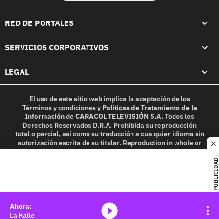
RED DE PORTALES
SERVICIOS CORPORATIVOS
LEGAL
El uso de este sitio web implica la aceptación de los
Términos y condiciones
y
Políticas de Tratamiento de la
Información
de
CARACOL TELEVISIÓN S.A.
Todos los
Derechos Reservados D.R.A. Prohibida su reproducción
total o parcial, así como su traducción a cualquier idioma sin
autorización escrita de su titular. Reproduction in whole or
c
in part, or translation without written permission is
prohibited. All rights reserved 2025.
PUBLICIDAD
MIEMBRO DE:
media-icon
La Kalle