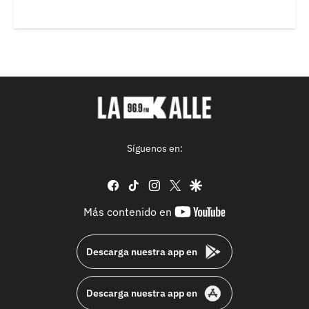
Síguenos en:
facebook
tiktok
instagram
twitter
google
youtube-
Más contenido en
footer
Descarga nuestra app en
Descarga nuestra app en