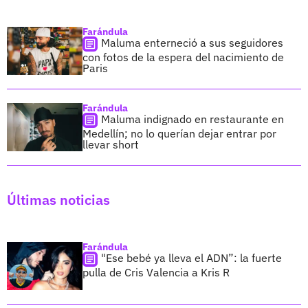
Farándula
Maluma enterneció a sus seguidores
con fotos de la espera del nacimiento de
Paris
Farándula
Maluma indignado en restaurante en
Medellín; no lo querían dejar entrar por
llevar short
Últimas noticias
Farándula
"Ese bebé ya lleva el ADN”: la fuerte
pulla de Cris Valencia a Kris R