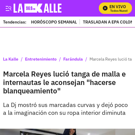
EN VIVO
Mira Todos Nuestros P
Tendencias:
HORÓSCOPO SEMANAL
TRASLADAN A EPA COLOM
PUBLICIDAD
/
/
/
La Kalle
Entretenimiento
Farándula
Marcela Reyes lució tan
Marcela Reyes lució tanga de malla e
internautas le aconsejan "hacerse
blanqueamiento"
La Dj mostró sus marcadas curvas y dejó poco
a la imaginación con su ropa interior diminuta