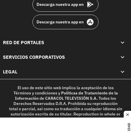
Descarga nuestra app en
Descarga nuestra app en
RED DE PORTALES
SERVICIOS CORPORATIVOS
LEGAL
El uso de este sitio web implica la aceptación de los
Términos y condiciones
y
Políticas de Tratamiento de la
Información
de
CARACOL TELEVISIÓN S.A.
Todos los
Derechos Reservados D.R.A. Prohibida su reproducción
total o parcial, así como su traducción a cualquier idioma sin
autorización escrita de su titular. Reproduction in whole or
c
in part, or translation without written permission is
prohibited. All rights reserved 2025.