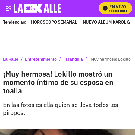
EN VIVO
Mira Todos Nuestros P
Tendencias:
HORÓSCOPO SEMANAL
NUEVO ÁLBUM KAROL G
PUBLICIDAD
/
/
/
La Kalle
Entretenimiento
Farándula
¡Muy hermosa! Lokillo 
¡Muy hermosa! Lokillo mostró un
momento íntimo de su esposa en
toalla
En las fotos es ella quien se lleva todos los
piropos.