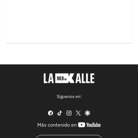
Síguenos en:
facebook
tiktok
instagram
twitter
google
youtube-
Más contenido en
footer