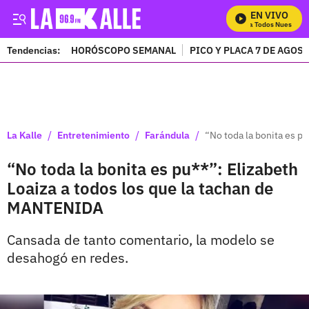
EN VIVO
Mira Todos Nuestros P
Tendencias:
HORÓSCOPO SEMANAL
PICO Y PLACA 7 DE AGOS
PUBLICIDAD
/
/
/
La Kalle
Entretenimiento
Farándula
“No toda la bonita es p
“No toda la bonita es pu**”: Elizabeth
Loaiza a todos los que la tachan de
MANTENIDA
Cansada de tanto comentario, la modelo se
desahogó en redes.