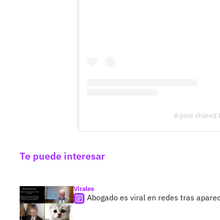
A post shared 
Te puede interesar
Virales
Abogado es viral en redes tras apare