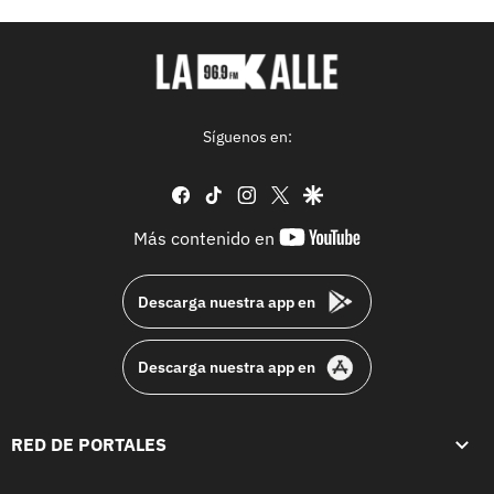
Síguenos en:
facebook
tiktok
instagram
twitter
google
youtube-
Más contenido en
footer
Descarga nuestra app en
Descarga nuestra app en
RED DE PORTALES