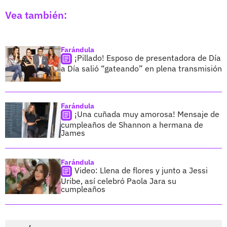
Vea también:
Farándula
¡Pillado! Esposo de presentadora de Día
a Día salió “gateando” en plena transmisión
Farándula
¡Una cuñada muy amorosa! Mensaje de
cumpleaños de Shannon a hermana de
James
Farándula
Video: Llena de flores y junto a Jessi
Uribe, así celebró Paola Jara su
cumpleaños