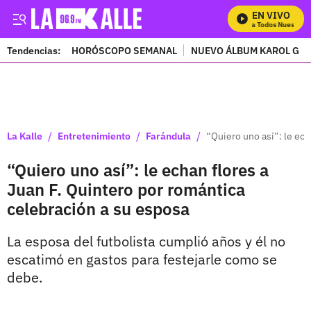
EN VIVO
Mira Todos Nuestros 
Tendencias:
HORÓSCOPO SEMANAL
NUEVO ÁLBUM KAROL G
PUBLICIDAD
/
/
/
La Kalle
Entretenimiento
Farándula
“Quiero uno así”: le ech
“Quiero uno así”: le echan flores a
Juan F. Quintero por romántica
celebración a su esposa
La esposa del futbolista cumplió años y él no
escatimó en gastos para festejarle como se
debe.