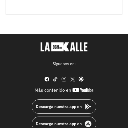
Síguenos en:
facebook
tiktok
instagram
twitter
google
youtube-
Más contenido en
footer
Descarga nuestra app en
Descarga nuestra app en