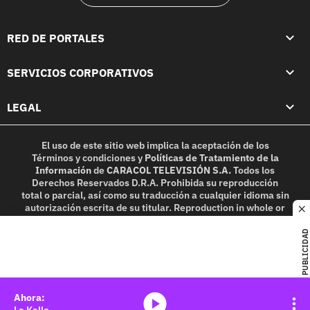
RED DE PORTALES
SERVICIOS CORPORATIVOS
LEGAL
El uso de este sitio web implica la aceptación de los
Términos y condiciones
y
Políticas de Tratamiento de la
Información
de
CARACOL TELEVISIÓN S.A.
Todos los
Derechos Reservados D.R.A. Prohibida su reproducción
total o parcial, así como su traducción a cualquier idioma sin
autorización escrita de su titular. Reproduction in whole or
c
in part, or translation without written permission is
prohibited. All rights reserved 2025.
PUBLICIDAD
MIEMBRO DE:
media-icon
La Kalle