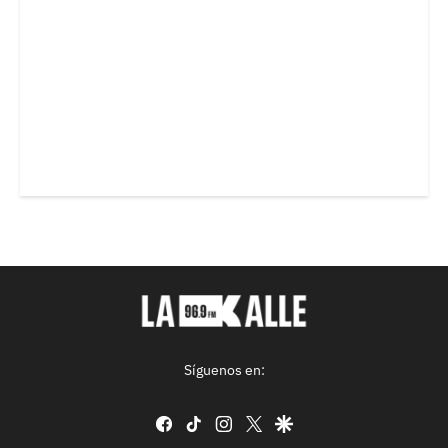
Síguenos en:
facebook
tiktok
instagram
twitter
google