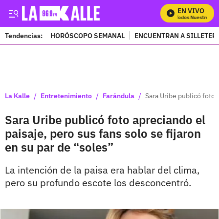
EN VIVO
Mira Todos Nuestros Pro
Tendencias:
HORÓSCOPO SEMANAL
ENCUENTRAN A SILLETER
PUBLICIDAD
/
/
/
La Kalle
Entretenimiento
Farándula
Sara Uribe publicó foto 
Sara Uribe publicó foto apreciando el
paisaje, pero sus fans solo se fijaron
en su par de “soles”
La intención de la paisa era hablar del clima,
pero su profundo escote los desconcentró.