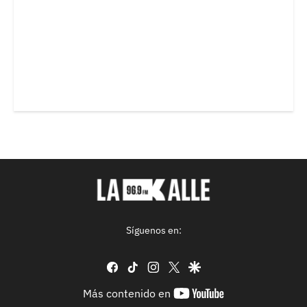
Síguenos en:
facebook
tiktok
instagram
twitter
google
youtube-
Más contenido en
footer