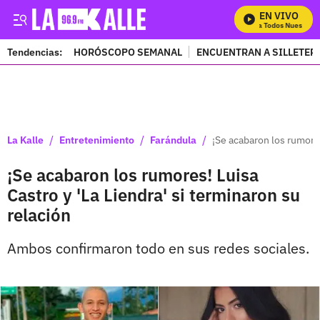
EN VIVO
Mira Todos Nuestros P
Tendencias:
HORÓSCOPO SEMANAL
ENCUENTRAN A SILLETER
PUBLICIDAD
/
/
/
La Kalle
Entretenimiento
Farándula
¡Se acabaron los rumores
¡Se acabaron los rumores! Luisa
Castro y 'La Liendra' si terminaron su
relación
Ambos confirmaron todo en sus redes sociales.