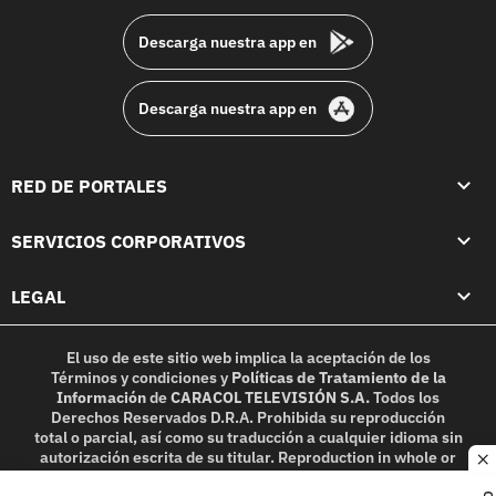
Descarga nuestra app en
Descarga nuestra app en
RED DE PORTALES
SERVICIOS CORPORATIVOS
LEGAL
El uso de este sitio web implica la aceptación de los
Términos y condiciones
y
Políticas de Tratamiento de la
Información
de
CARACOL TELEVISIÓN S.A.
Todos los
Derechos Reservados D.R.A. Prohibida su reproducción
total o parcial, así como su traducción a cualquier idioma sin
autorización escrita de su titular. Reproduction in whole or
c
in part, or translation without written permission is