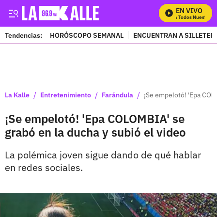
EN VIVO
Mira Todos Nuestros P
Tendencias:
HORÓSCOPO SEMANAL
ENCUENTRAN A SILLETER
PUBLICIDAD
/
/
/
La Kalle
Entretenimiento
Farándula
¡Se empelotó! 'Epa COLO
¡Se empelotó! 'Epa COLOMBIA' se
grabó en la ducha y subió el video
La polémica joven sigue dando de qué hablar
en redes sociales.