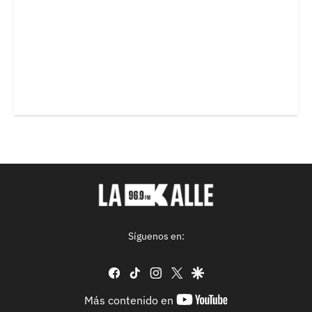
Síguenos en:
facebook
tiktok
instagram
twitter
google
youtube-
Más contenido en
footer