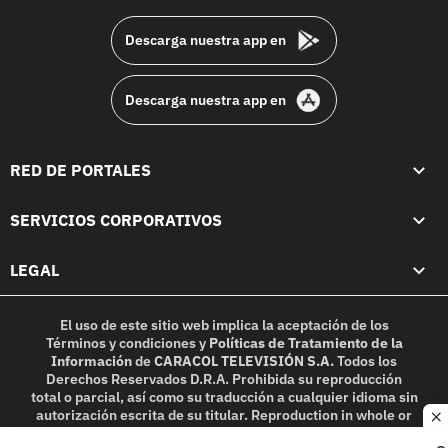
Descarga nuestra app en
Descarga nuestra app en
RED DE PORTALES
SERVICIOS CORPORATIVOS
LEGAL
El uso de este sitio web implica la aceptación de los
Términos y condiciones
y
Políticas de Tratamiento de la
Información
de
CARACOL TELEVISIÓN S.A.
Todos los
Derechos Reservados D.R.A. Prohibida su reproducción
total o parcial, así como su traducción a cualquier idioma sin
autorización escrita de su titular. Reproduction in whole or
c
in part, or translation without written permission is