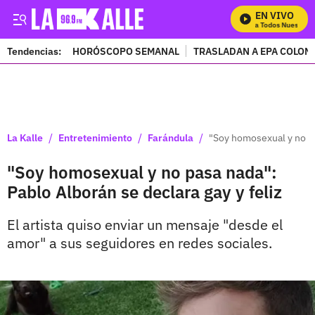
EN VIVO
Mira Todos Nuestros 
Tendencias:
HORÓSCOPO SEMANAL
TRASLADAN A EPA COLOM
PUBLICIDAD
/
/
/
La Kalle
Entretenimiento
Farándula
"Soy homosexual y no pa
"Soy homosexual y no pasa nada":
Pablo Alborán se declara gay y feliz
El artista quiso enviar un mensaje "desde el
amor" a sus seguidores en redes sociales.