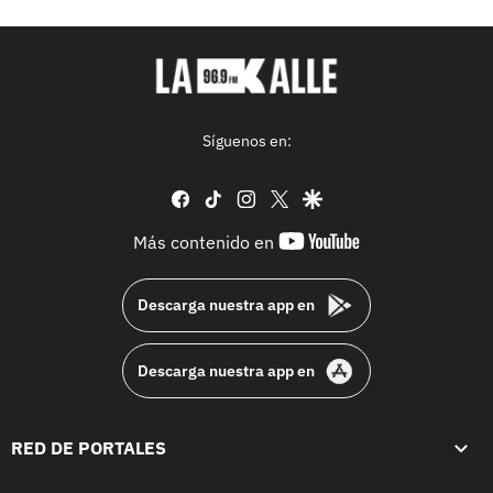
Síguenos en:
facebook
tiktok
instagram
twitter
google
youtube-
Más contenido en
footer
Descarga nuestra app en
Descarga nuestra app en
RED DE PORTALES