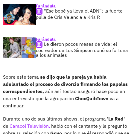
Farándula
"Ese bebé ya lleva el ADN”: la fuerte
pulla de Cris Valencia a Kris R
Farándula
Le dieron pocos meses de vida: el
cocreador de Los Simpson donó su fortuna
a los animales
Sobre este tema
se dijo que la pareja ya había
adelantado el proceso de divorcio firmando los papeles
correspondientes,
aún así Tostao aseguró hace poco en
una entrevista que la agrupación
ChocQuibTown
va a
continuar.
Durante uno de sus últimos shows, el programa
'La Red'
de
Caracol Televisión,
habló con el cantante y le preguntó
sobre su relación con
Goyo
, por lo que él respondió que se