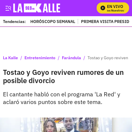
EN VIVO
Mira Todos Nuestros Progr
Tendencias:
HORÓSCOPO SEMANAL
PRIMERA VISITA PRESID
PUBLICIDAD
/
/
/
La Kalle
Entretenimiento
Farándula
Tostao y Goyo reviven r
Tostao y Goyo reviven rumores de un
posible divorcio
El cantante habló con el programa 'La Red' y
aclaró varios puntos sobre este tema.