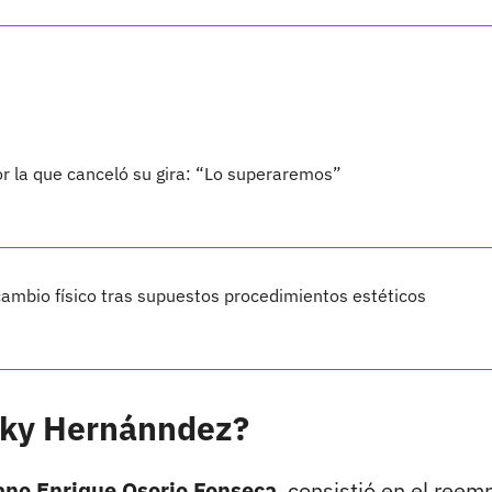
por la que canceló su gira: “Lo superaremos”
ambio físico tras supuestos procedimientos estéticos
icky Hernánndez?
jano Enrique Osorio Fonseca
, consistió en el reem