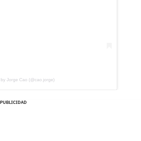
 by Jorge Cao (@cao.jorge)
PUBLICIDAD