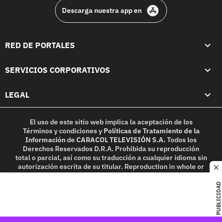
Descarga nuestra app en
RED DE PORTALES
SERVICIOS CORPORATIVOS
LEGAL
El uso de este sitio web implica la aceptación de los
Términos y condiciones
y
Políticas de Tratamiento de la
Información
de
CARACOL TELEVISIÓN S.A.
Todos los
Derechos Reservados D.R.A. Prohibida su reproducción
total o parcial, así como su traducción a cualquier idioma sin
autorización escrita de su titular. Reproduction in whole or
c
in part, or translation without written permission is
prohibited. All rights reserved 2025.
PUBLICIDAD
MIEMBRO DE: