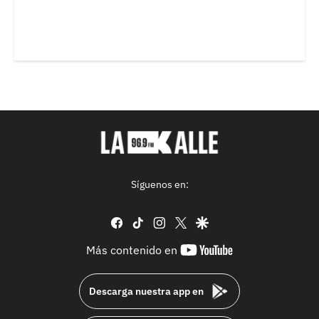
Síguenos en:
facebook
tiktok
instagram
twitter
google
youtube-
Más contenido en
footer
Descarga nuestra app en