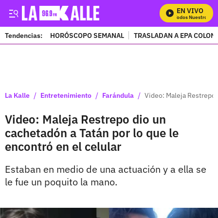
EN VIVO
Mira Todos Nuestros Pro
Tendencias:
HORÓSCOPO SEMANAL
TRASLADAN A EPA COLOM
PUBLICIDAD
/
/
/
La Kalle
Entretenimiento
Farándula
Video: Maleja Restrepo d
Video: Maleja Restrepo dio un
cachetadón a Tatán por lo que le
encontró en el celular
Estaban en medio de una actuación y a ella se
le fue un poquito la mano.