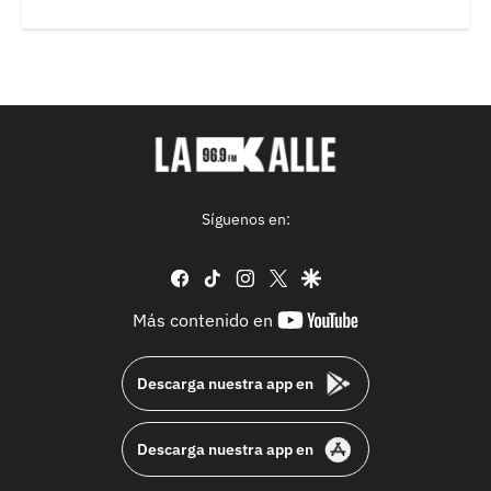
Síguenos en:
facebook
tiktok
instagram
twitter
google
youtube-
Más contenido en
footer
Descarga nuestra app en
Descarga nuestra app en