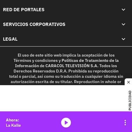
RED DE PORTALES
SERVICIOS CORPORATIVOS
LEGAL
El uso de este sitio web implica la aceptación de los
Términos y condiciones
y
Políticas de Tratamiento de la
Información
de
CARACOL TELEVISIÓN S.A.
Todos los
Derechos Reservados D.R.A. Prohibida su reproducción
total o parcial, así como su traducción a cualquier idioma sin
autorización escrita de su titular. Reproduction in whole or
c
in part, or translation without written permission is
prohibited. All rights reserved 2025.
PUBLICIDAD
MIEMBRO DE:
media-icon
La Kalle