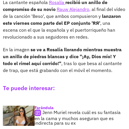
La cantante española
Rosalía
recibió un anillo de
compromiso de su novio
Rauw Alejandro,
al final del vídeo
de la canción 'Beso', que ambos compusieron y
lanzaron
este viernes como parte del EP conjunto 'RЯ'
, una
escena con el que la española y el puertorriqueño han
revolucionado a sus seguidores en redes.
En la imagen
se ve a Rosalía llorando mientras muestra
un anillo de piedras blancas y dice "¡Ay, Dios mío! Y
todo el rímel aquí corrido!"
, tras lo que besa al cantante
de trap, que está grabando con el móvil el momento.
Te puede interesar:
Farándula
Jenn Muriel revela cuál es su fantasía
en la cama y muchos aseguran que es
indirecta para su ex