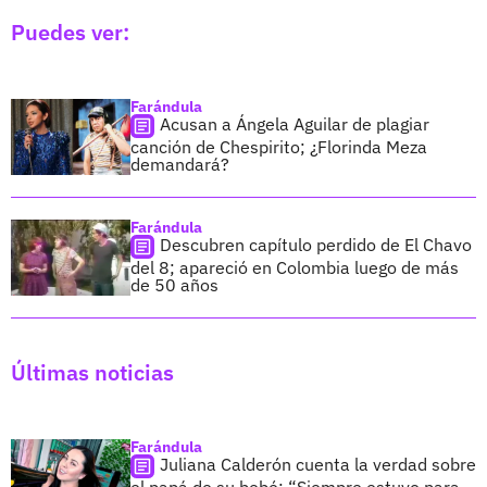
Puedes ver:
Farándula
Acusan a Ángela Aguilar de plagiar
canción de Chespirito; ¿Florinda Meza
demandará?
Farándula
Descubren capítulo perdido de El Chavo
del 8; apareció en Colombia luego de más
de 50 años
Últimas noticias
Farándula
Juliana Calderón cuenta la verdad sobre
el papá de su bebé: “Siempre estuvo para