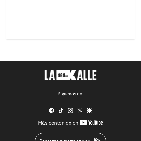
Síguenos en:
facebook
tiktok
instagram
twitter
google
youtube-
Más contenido en
footer
Descarga nuestra app en