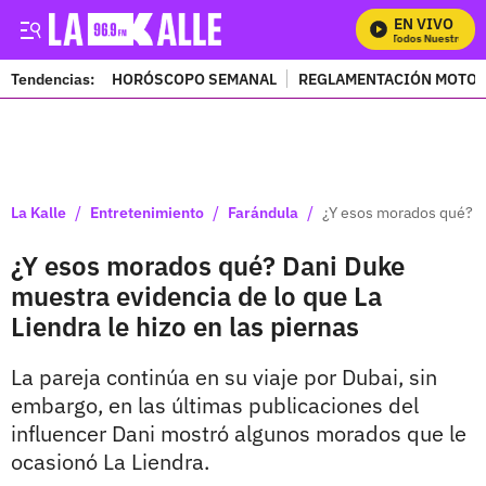
EN VIVO
Mira Todos Nuestros Pr
Tendencias:
HORÓSCOPO SEMANAL
REGLAMENTACIÓN MOTOS
PUBLICIDAD
/
/
/
La Kalle
Entretenimiento
Farándula
¿Y esos morados qué? Da
¿Y esos morados qué? Dani Duke
muestra evidencia de lo que La
Liendra le hizo en las piernas
La pareja continúa en su viaje por Dubai, sin
embargo, en las últimas publicaciones del
influencer Dani mostró algunos morados que le
ocasionó La Liendra.