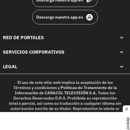
Descarga nuestra app en
RED DE PORTALES
SERVICIOS CORPORATIVOS
LEGAL
El uso de este sitio web implica la aceptación de los
Términos y condiciones
y
Políticas de Tratamiento de la
Información
de
CARACOL TELEVISIÓN S.A.
Todos los
Derechos Reservados D.R.A. Prohibida su reproducción
total o parcial, así como su traducción a cualquier idioma sin
autorización escrita de su titular. Reproduction in whole or
c
in part, or translation without written permission is
prohibited. All rights reserved 2025.
PUBLICIDAD