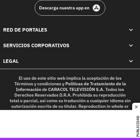
Descarga nuestra app en
RED DE PORTALES
SERVICIOS CORPORATIVOS
LEGAL
El uso de este sitio web implica la aceptación de los
Términos y condiciones
y
Políticas de Tratamiento de la
Información
de
CARACOL TELEVISIÓN S.A.
Todos los
Derechos Reservados D.R.A. Prohibida su reproducción
total o parcial, así como su traducción a cualquier idioma sin
autorización escrita de su titular. Reproduction in whole or
c
in part, or translation without written permission is
prohibited. All rights reserved 2025.
PUBLICIDAD
MIEMBRO DE: