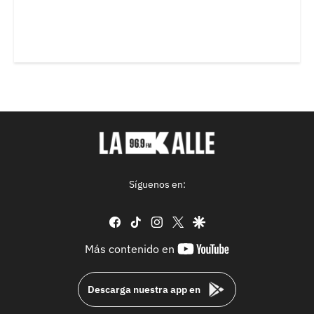
Síguenos en:
facebook
tiktok
instagram
twitter
google
youtube-
Más contenido en
footer
Descarga nuestra app en