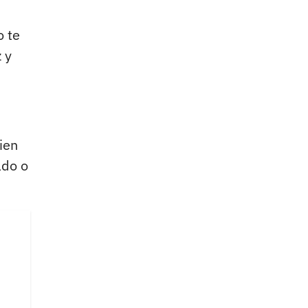
o te
 y
ien
ado o