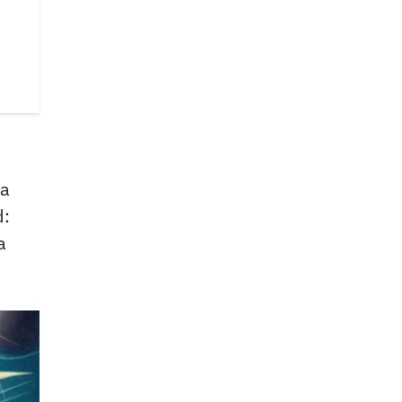
ía
d:
a