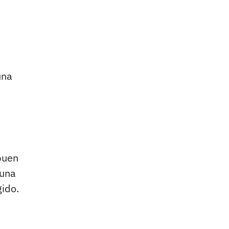
una
buen
 una
gido.