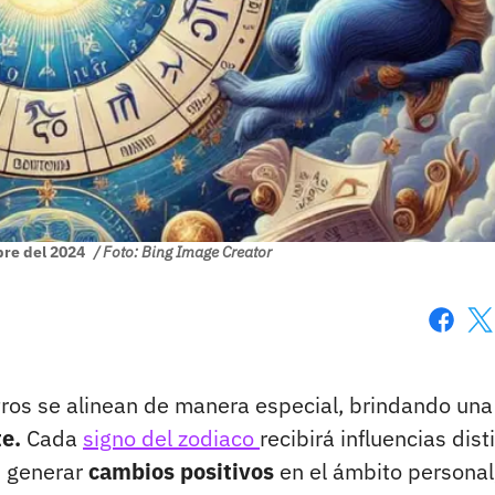
bre del 2024
/ Foto: Bing Image Creator
Faceboo
X
tros se alinean de manera especial, brindando una
te.
Cada
signo del zodiaco
recibirá influencias dist
n generar
cambios positivos
en el ámbito personal