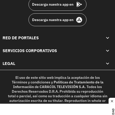
Descarga nuestra app en
Descarga nuestra app en
RED DE PORTALES
SERVICIOS CORPORATIVOS
LEGAL
El uso de este sitio web implica la aceptación de los
Términos y condiciones
y
Políticas de Tratamiento de la
Información
de
CARACOL TELEVISIÓN S.A.
Todos los
Derechos Reservados D.R.A. Prohibida su reproducción
total o parcial, así como su traducción a cualquier idioma sin
autorización escrita de su titular. Reproduction in whole or
c
in part, or translation without written permission is
prohibited. All rights reserved 2025.