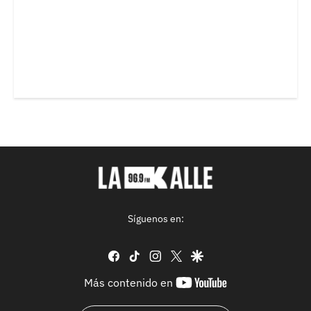
Síguenos en:
facebook
tiktok
instagram
twitter
google
youtube-
Más contenido en
footer