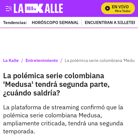
EN VIVO
Mira Todos Nuest
Tendencias:
HORÓSCOPO SEMANAL
ENCUENTRAN A SILLETER
PUBLICIDAD
/
/
La Kalle
Entretenimiento
La polémica serie colombiana 'Medusa
La polémica serie colombiana
'Medusa' tendrá segunda parte,
¿cuándo saldría?
La plataforma de streaming confirmó que la
polémica serie colombiana Medusa,
ampliamente criticada, tendrá una segunda
temporada.