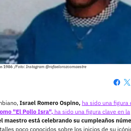
en 1986
/Foto: Instagram @rafaelorozcomaestre
Faceboo
X
ombiano,
Israel Romero Ospino,
ha sido una figura 
omo "El Pollo Isra",
ha sido una figura clave en la
 el maestro está celebrando su cumpleaños núm
alles poco conocidos sobre los inicios de su icóni