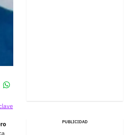
Whatsapp
k
clave
PUBLICIDAD
ero
ca