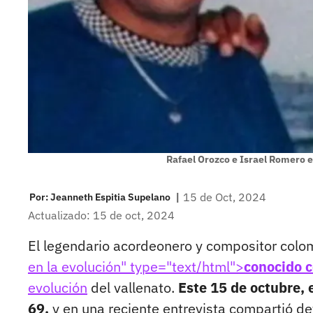
Rafael Orozco e Israel Romero 
|
15 de Oct, 2024
Por:
Jeanneth Espitia Supelano
Actualizado: 15 de oct, 2024
El legendario acordeonero y compositor col
en la evolución" type="text/html">
conocido c
evolución
del vallenato.
Este 15 de octubre,
69,
y en una reciente entrevista compartió det