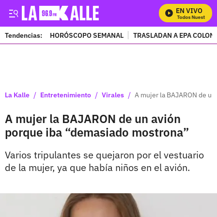
EN VIVO
Mira Todos Nuestros P
Tendencias:
HORÓSCOPO SEMANAL
TRASLADAN A EPA COLOM
PUBLICIDAD
/
/
/
La Kalle
Entretenimiento
Virales
A mujer la BAJARON de un
A mujer la BAJARON de un avión
porque iba “demasiado mostrona”
Varios tripulantes se quejaron por el vestuario
de la mujer, ya que había niños en el avión.