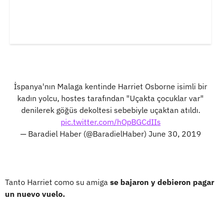
İspanya'nın Malaga kentinde Harriet Osborne isimli bir
kadın yolcu, hostes tarafından "Uçakta çocuklar var"
denilerek göğüs dekoltesi sebebiyle uçaktan atıldı.
pic.twitter.com/hOpBGCdIIs
— Baradiel Haber (@BaradielHaber)
June 30, 2019
Tanto Harriet como su amiga
se bajaron y debieron pagar
un nuevo vuelo.