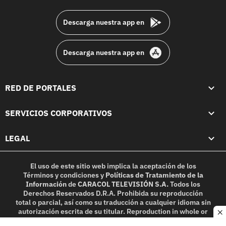
footer
Descarga nuestra app en
Descarga nuestra app en
RED DE PORTALES
SERVICIOS CORPORATIVOS
LEGAL
El uso de este sitio web implica la aceptación de los
Términos y condiciones
y
Políticas de Tratamiento de la
Información
de
CARACOL TELEVISIÓN S.A.
Todos los
Derechos Reservados D.R.A. Prohibida su reproducción
total o parcial, así como su traducción a cualquier idioma sin
autorización escrita de su titular. Reproduction in whole or
c
in part, or translation without written permission is