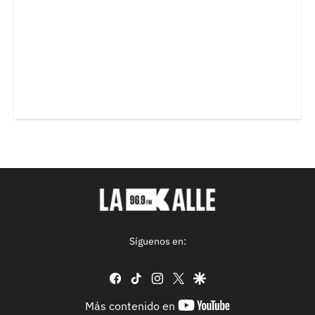
Síguenos en:
facebook
tiktok
instagram
twitter
google
youtube-
Más contenido en