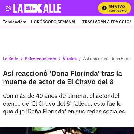
EN VIVO
Mira Todos Nuestros Programa
Tendencias:
HORÓSCOPO SEMANAL
TRASLADAN A EPA COLOM
PUBLICIDAD
/
/
/
La Kalle
Entretenimiento
Virales
Así reaccionó 'Doña Florind
Así reaccionó 'Doña Florinda' tras la
muerte de actor de El Chavo del 8
Con más de 40 años de carrera, el actor del
elenco de 'El Chavo del 8' fallece, esto fue lo
que dijo 'Doña Florinda' en sus redes sociales.