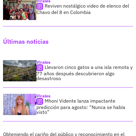
Virales
Reviven nostálgico video de elenco del
Chavo del 8 en Colombia
Últimas noticias
Virales
Llevaron cinco gatos a una isla remota y
77 años después descubrieron algo
desastroso
Virales
Mhoni Vidente lanza impactante
predicción para agosto: “Nunca se había
visto”
Obteniendo el cariño del público y reconocimiento en el