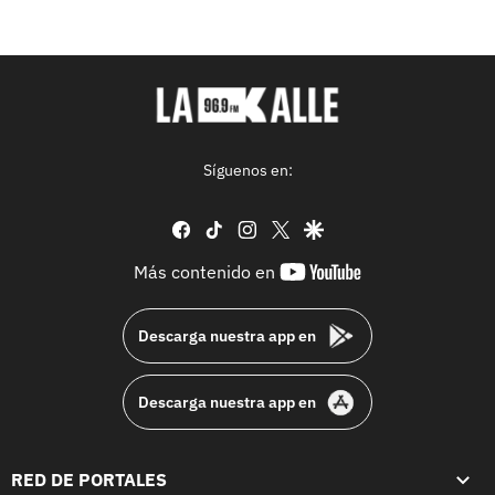
Síguenos en:
facebook
tiktok
instagram
twitter
google
youtube-
Más contenido en
footer
Descarga nuestra app en
Descarga nuestra app en
RED DE PORTALES